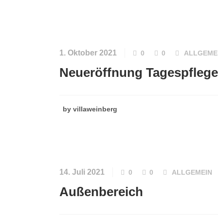
1. Oktober 2021
0
0
ALLGEME
Neueröffnung Tagespflege
by
villaweinberg
14. Juli 2021
0
0
ALLGEMEIN
Außenbereich