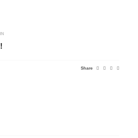
IN
!
Share