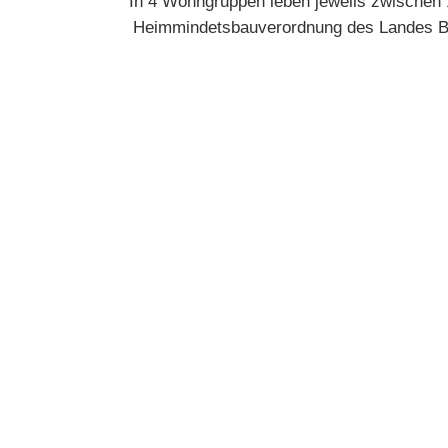
In 4 Wohngruppen leben jeweils zwischen 
Heimmindetsbauverordnung des Landes Ba