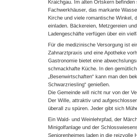
Kraichgau. Im alten Ortskern befinden
Fachwerkhäuser, das markante Wasser
Kirche und viele romantische Winkel, 
einladen. Bäckereien, Metzgereien un
Ladengeschäfte verfügen über ein vielf
Für die medizinische Versorgung ist ein
Zahnarztpraxis und eine Apotheke vor
Gastronomie bietet eine abwechslungs
schmackhafte Küche. In den gemütlich
„Besenwirtschaften“ kann man den be
Schwarzriesling“ genießen.
Die Gemeinde will nicht nur von der V
Der Wille, attraktiv und aufgeschlossen 
überall zu spüren. Jeder gibt sich Müh
Ein Wald- und Weinlehrpfad, der Märch
Minigolfanlage und der Schlosswiesen
Seniorenheimes laden in die reizvolle 