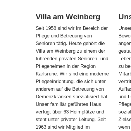
Villa am Weinberg
Uns
Seit 1958 sind wir im Bereich der
Unser
Pflege und Betreuung von
Bewoh
Senioren tätig. Heute gehört die
angen
Villa am Weinberg zu einem der
gestal
führenden privaten Senioren- und
Leben
Pflegeheimen in der Region
zu be
Karlsruhe. Wir sind eine moderne
Mitar
Pflegeeinrichtung, die sich unter
vertri
anderem auf die Betreuung von
Auffa
Demenzkranken spezialisiert hat.
und L
Unser familiär geführtes Haus
Pfleg
verfügt über 63 Heimplätze und
sozia
steht unter privater Leitung. Seit
Ziels
1963 sind wir Mitglied im
wenn 