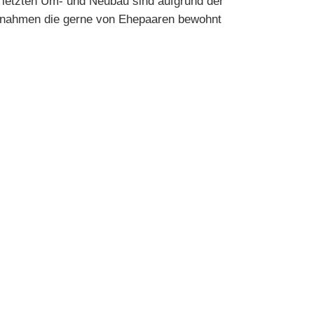
 letzten Um- und Neubau sind aufgrund der
snahmen die gerne von Ehepaaren bewohnt