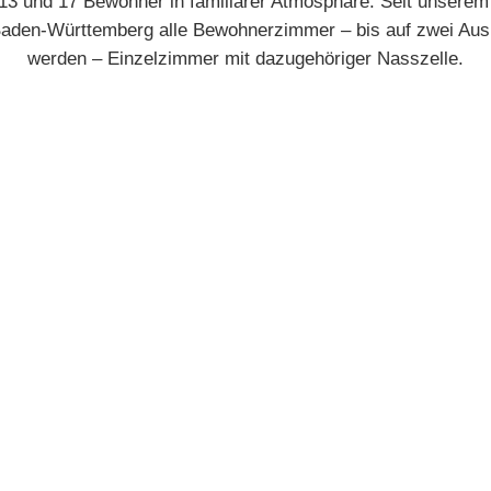
13 und 17 Bewohner in familiärer Atmosphäre. Seit unserem
den-Württemberg alle Bewohnerzimmer – bis auf zwei Au
werden – Einzelzimmer mit dazugehöriger Nasszelle.