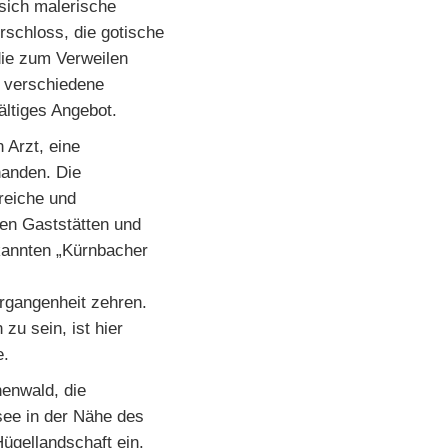
 sich malerische
schloss, die gotische
die zum Verweilen
d verschiedene
ältiges Angebot.
 Arzt, eine
handen. Die
reiche und
en Gaststätten und
kannten „Kürnbacher
ergangenheit zehren.
zu sein, ist hier
e.
enwald, die
see in der Nähe des
Hügellandschaft ein.