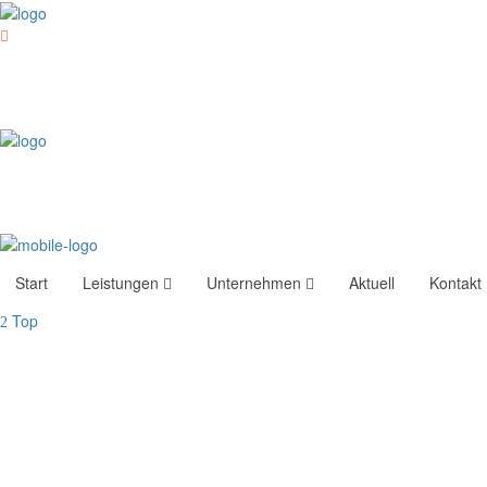
18. November 2025
Adventsbasar 2025
Start
Leistungen
Unternehmen
Aktuell
Kontakt
Top
by
villaweinberg