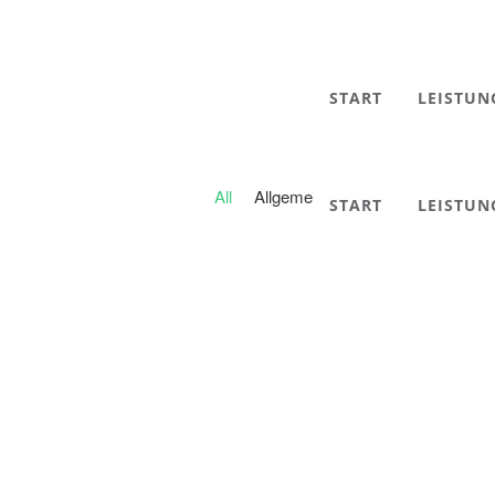
START
LEISTU
All
Allgemein
START
LEISTU